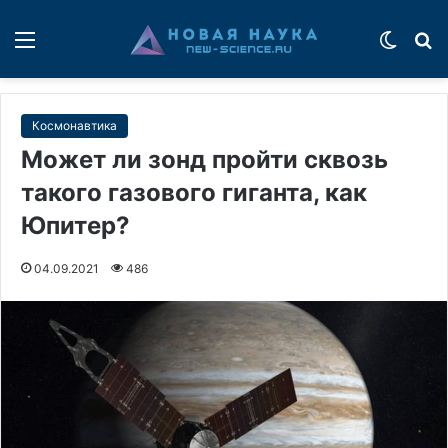
Меню
Switch
П
Космонавтика
Может ли зонд пройти сквозь
такого газового гиганта, как
Юпитер?
04.09.2021
486