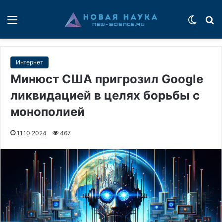
Меню
Switch
П
Интернет
Минюст США пригрозил Google
ликвидацией в целях борьбы с
монополией
11.10.2024
467