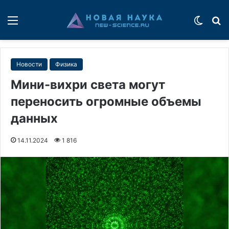
Меню
Switch
П
Новости
Физика
Мини-вихри света могут
переносить огромные объемы
данных
14.11.2024
1 816