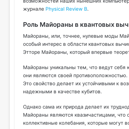
возможностей наших нынешних компьютеров
журнале
Physical Review B
.
Роль Майораны в квантовых выч
Майораны, или, точнее, нулевые моды Ма
особый интерес в области квантовых вычис
Этторе Майораны, который впервые теорети
Майораны уникальны тем, что ведут себя 
они являются своей противоположностью. Э
Это свойство делает их устойчивыми к во
надежными в качестве кубитов.
Однако сама их природа делает их трудно
Майораны являются квазичастицами, что оз
коллективные колебания, которые могут во