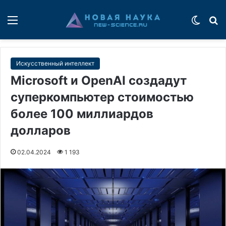
Меню
Switch
П
Искусственный интеллект
Microsoft и OpenAI создадут
суперкомпьютер стоимостью
более 100 миллиардов
долларов
02.04.2024
1 193