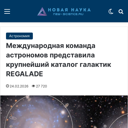
Меню
Switch
П
Астрономия
Международная команда
астрономов представила
крупнейший каталог галактик
REGALADE
24.02.2026
27 720