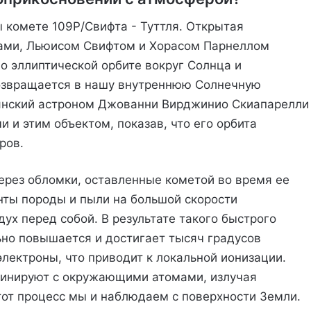
комете 109P/Свифта - Туттля. Открытая
мами, Льюисом Свифтом и Хорасом Парнеллом
по эллиптической орбите вокруг Солнца и
возвращается в нашу внутреннюю Солнечную
льянский астроном Джованни Вирджинио Скиапарелли
 и этим объектом, показав, что его орбита
ров.
через обломки, оставленные кометой во время ее
нты породы и пыли на большой скорости
ух перед собой. В результате такого быстрого
ьно повышается и достигает тысяч градусов
электроны, что приводит к локальной ионизации.
инируют с окружающими атомами, излучая
тот процесс мы и наблюдаем с поверхности Земли.