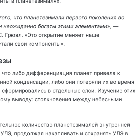
нты в планетезималях.
ого, что планетезимали первого поколения во
и неожиданно богаты этими элементами
», —
. Грюал. «Это открытие меняет наше
етали свои компоненты».
езы
, что либо дифференциация планет привела к
нной конденсации, либо они потеряли их во время
сформировались в отдельные слои. Изучение этих
овому выводу: столкновения между небесными
тельное количество планетезималей внутренней
УЛЭ, продолжая накапливать и сохранять УЛЭ в