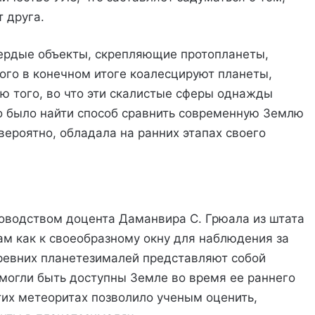
 друга.
вердые объекты, скрепляющие протопланеты,
ого в конечном итоге коалесцируют планеты,
ю того, во что эти скалистые сферы однажды
о было найти способ сравнить современную Землю
вероятно, обладала на ранних этапах своего
ководством доцента Даманвира С. Грюала из штата
м как к своеобразному окну для наблюдения за
ревних планетезималей представляют собой
могли быть доступны Земле во время ее раннего
их метеоритах позволило ученым оценить,