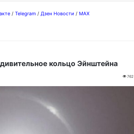
акте
/
Telegram
/
Дзен Новости
/
MAX