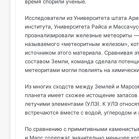
время спорили ученые.
Исследователи из Университета штата Ари
института, Университета Райса и Массачус
проанализировали железные метеориты — 
называемого «метеоритным железом», ко
источником этого материала. Сравнивая э
составом Земли, команда сделала потенци
метеоритами могли повлиять на химически
Из многих сходств между Землей и Марсом
планета имеет схожее истощение запасов
летучими элементами (УЛЭ). К УЛЭ относят
встречаются вместе с водой, углеродом 
По сравнению с примитивными каменисты
и Марс содержат значительно меньшее кол