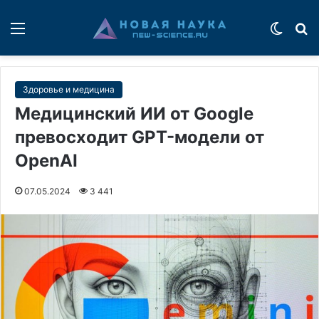
Меню
Switch
П
Здоровье и медицина
Медицинский ИИ от Google
превосходит GPT-модели от
OpenAI
07.05.2024
3 441