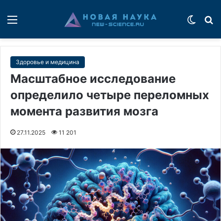
Меню
Switch
П
Здоровье и медицина
Масштабное исследование
определило четыре переломных
момента развития мозга
27.11.2025
11 201