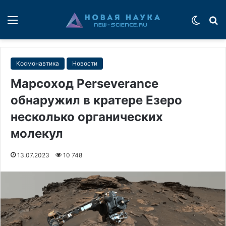
Меню
Switch
П
Космонавтика
Новости
Марсоход Perseverance
обнаружил в кратере Езеро
несколько органических
молекул
13.07.2023
10 748