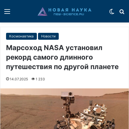
Меню
Switch
П
Космонавтика
Новости
Марсоход NASA установил
рекорд самого длинного
путешествия по другой планете
14.07.2025
1 233