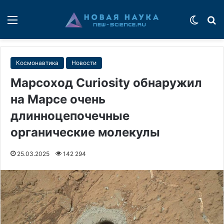
Меню
Switch
П
Космонавтика
Новости
Марсоход Curiosity обнаружил
на Марсе очень
длинноцепочечные
органические молекулы
25.03.2025
142 294