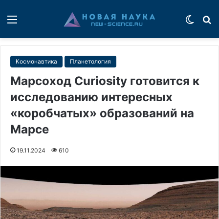
Меню
Switch
П
Космонавтика
Планетология
Марсоход Curiosity готовится к
исследованию интересных
«коробчатых» образований на
Марсе
19.11.2024
610