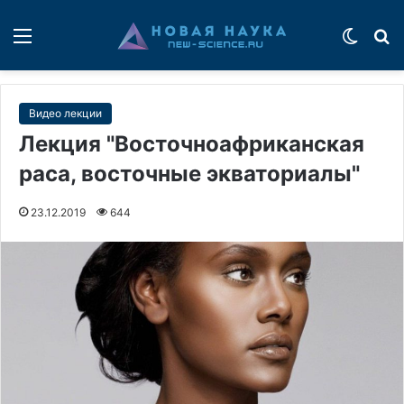
Меню
Switch
П
Видео лекции
Лекция "Восточноафриканская
раса, восточные экваториалы"
23.12.2019
644