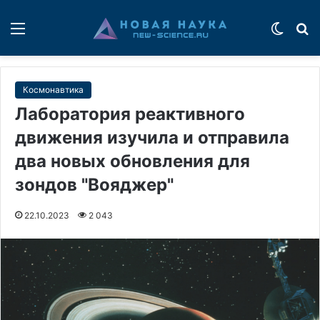
Меню
Switch
П
Космонавтика
Лаборатория реактивного
движения изучила и отправила
два новых обновления для
зондов "Вояджер"
22.10.2023
2 043