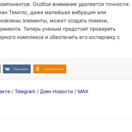
компонентов. Особое внимание уделяется точности:
лан Темплс, даже малейшая вибрация или
ановлены элементы, может создать помехи,
еримента. Теперь ученым предстоит проверить
ерного комплекса и обеспечить его юстировку с
VKontakte
Odnoklassniki
акте
/
Telegram
/
Дзен Новости
/
MAX