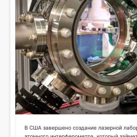
В США завершено создание лазерной лабо
атомного интерферометра, который займе