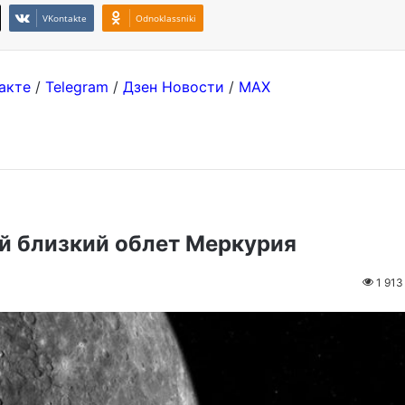
VKontakte
Odnoklassniki
акте
/
Telegram
/
Дзен Новости
/
MAX