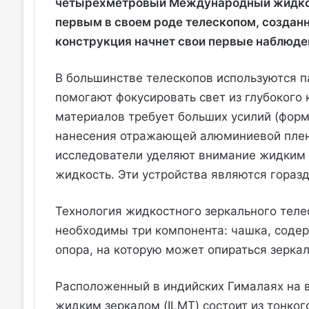
четырехметровый Международный жидкос
первым в своем роде телескопом, созданн
конструкция начнет свои первые наблюде
В большинстве телескопов используются п
помогают фокусировать свет из глубокого
материалов требует больших усилий (форм
нанесения отражающей алюминиевой пленки
исследователи уделяют внимание жидким 
жидкость. Эти устройства являются гораз
Технология жидкостного зеркального телес
необходимы три компонента: чашка, сод
опора, на которую может опираться зеркал
Расположенный в индийских Гималаях на 
жидким зеркалом (ILMT) состоит из тонко