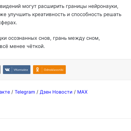
видений могут расширить границы нейронауки,
кже улучшить креативность и способность решать
сферах.
дки осознанных снов, грань между сном,
всё менее чёткой.
VKontakte
Odnoklassniki
акте
/
Telegram
/
Дзен Новости
/
MAX