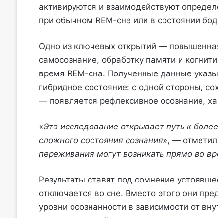
активируются и взаимодействуют определё
при обычном REM-сне или в состоянии бод
Одно из ключевых открытий — повышенная
самосознание, обработку памяти и когнит
время REM-сна. Полученные данные указыв
гибридное состояние: с одной стороны, со
— появляется рефлексивное осознание, ха
«
Это исследование открывает путь к боле
сложного состояния сознания
», — отметил
переживания могут возникать прямо во вр
Результаты ставят под сомнение устоявше
отключается во сне. Вместо этого они пре
уровни осознанности в зависимости от вн