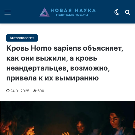
Меню
Switch
П
Антропология
Кровь Homo sapiens объясняет,
как они выжили, а кровь
неандертальцев, возможно,
привела к их вымиранию
24.01.2025
600