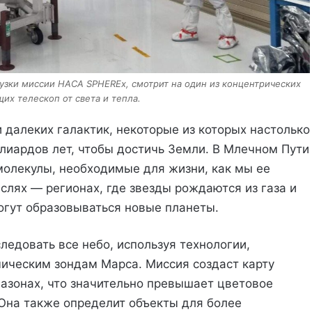
рузки миссии НАСА SPHEREx, смотрит на один из концентрических
их телескоп от света и тепла.
 далеких галактик, некоторые из которых настолько
ллиардов лет, чтобы достичь Земли. В Млечном Пути
 молекулы, необходимые для жизни, как мы ее
яслях — регионах, где звезды рождаются из газа и
могут образовываться новые планеты.
едовать все небо, используя технологии,
ическим зондам Марса. Миссия создаст карту
пазонах, что значительно превышает цветовое
Она также определит объекты для более