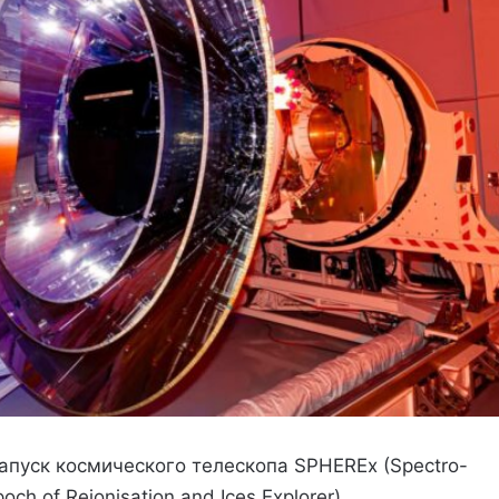
апуск космического телескопа SPHEREx (Spectro-
och of Reionisation and Ices Explorer),