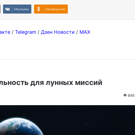
VKontakte
Odnoklassniki
акте
/
Telegram
/
Дзен Новости
/
MAX