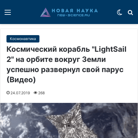
Меню
Switch
П
Космонавтика
Космический корабль "LightSail
2" на орбите вокруг Земли
успешно развернул свой парус
(Видео)
24.07.2019
268