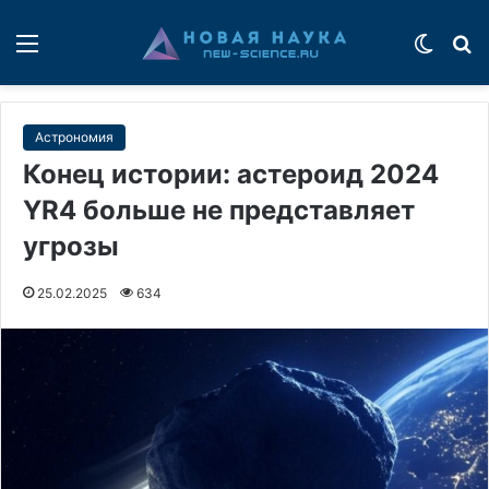
Меню
Switch
П
Астрономия
Конец истории: астероид 2024
YR4 больше не представляет
угрозы
25.02.2025
634