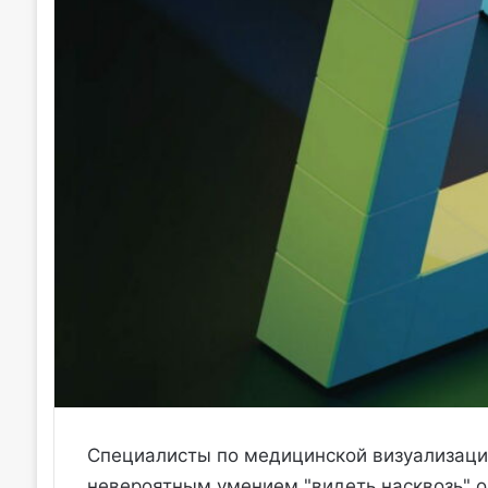
Специалисты по медицинской визуализаци
невероятным умением "видеть насквозь" о