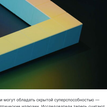
и могут обладать скрытой суперспособностью —
птические иллюзии. Исследователи теперь считают,