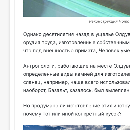
Реконструкция Homo h
Однако десятилетия назад в ущелье Олду
орудия труда, изготовленные собственными 
что под внешностью примата, Человек ум
Антропологи, работающие на месте Олдува
определенные виды камней для изготовле
сланец, например, чаще всего использова
наоборот, Базальт, казалось, был вылепле
Но продумано ли изготовление этих инстр
почему тот или иной конкретный кусок?