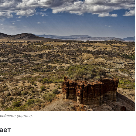
вайское ущелье.
ает