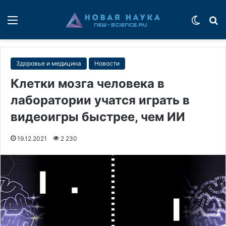
Меню
Switch
П
Здоровье и медицина
Новости
Клетки мозга человека в
лаборатории учатся играть в
видеоигры быстрее, чем ИИ
19.12.2021
2 230