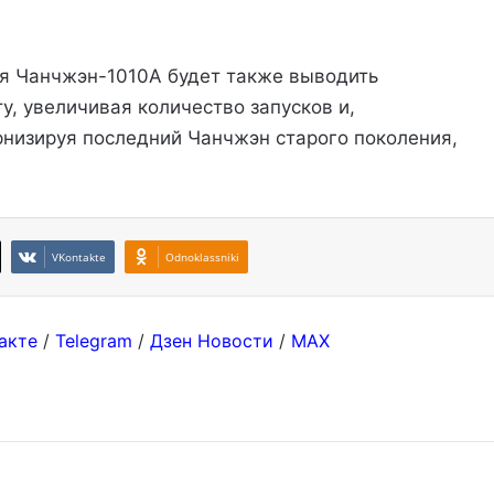
ия Чанчжэн-1010A будет также выводить
у, увеличивая количество запусков и,
рнизируя последний Чанчжэн старого поколения,
VKontakte
Odnoklassniki
акте
/
Telegram
/
Дзен Новости
/
MAX