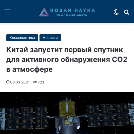
Меню
Switch
П
Космонавтика
Новости
Китай запустит первый спутник
для активного обнаружения СО2
в атмосфере
08.03.2021
723