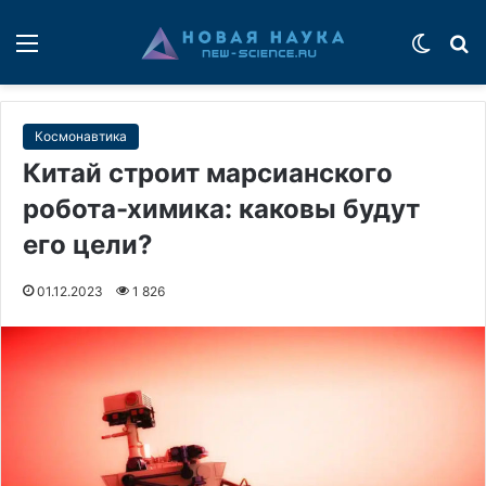
Меню
Switch
П
Космонавтика
Китай строит марсианского
робота-химика: каковы будут
его цели?
01.12.2023
1 826