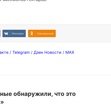
VKontakte
Odnoklassniki
акте
/
Telegram
/
Дзен Новости
/
MAX