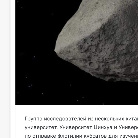
Группа исследователей из нескольких кита
университет, Университет Цинхуа и Униве
по отправке флотилии кубсатов для изуче