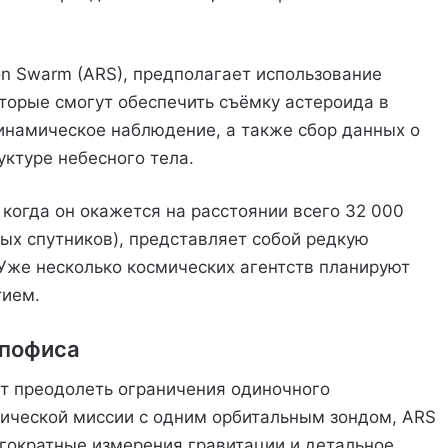
on Swarm (ARS), предполагает использование
оторые смогут обеспечить съёмку астероида в
инамическое наблюдение, а также сбор данных о
уктуре небесного тела.
когда он окажется на расстоянии всего 32 000
ых спутников), представляет собой редкую
Уже несколько космических агентств планируют
тием.
Апофиса
т преодолеть ограничения одиночного
ссической миссии с одним орбитальным зондом, ARS
гократные измерения гравитации и детальное