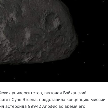
йских университетов, включая Бэйханский
рситет Сунь Ятсена, представила концепцию миссии
ния астероида 99942 Апофис во время его