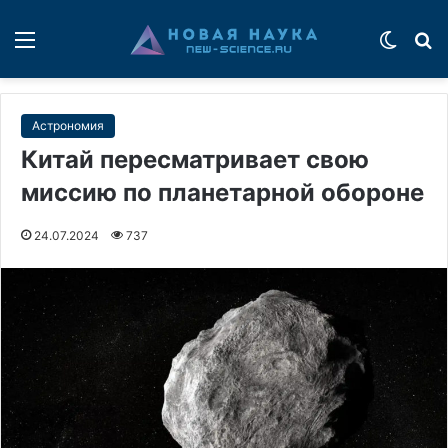
Меню
Switch
П
Астрономия
Китай пересматривает свою
миссию по планетарной обороне
24.07.2024
737