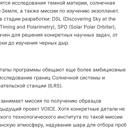
сятся исследования темной материи, солнечная
-Земля, а также миссии по изучению экзопланет.
стадии разработки: DSL (Discovering Sky at the
ming and Polarimetry), SPO (Solar Polar Orbiter),
значен для решения конкретных научных задач, от
охи до изучения черных дыр.
) этапы программы обещают еще более амбициозные
 исследование границ Солнечной системы и
тельской станции (ILRS).
о занимает миссия по получению образцов
дыдущий проект VOICE. Хотя конкретные детали не
ого технологического института по такой миссии
ианскую атмосферу, надувание шара для отбора проб