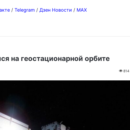
акте
/
Telegram
/
Дзен Новости
/
MAX