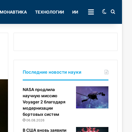
Switch skin
Поиск
МОНАВТИКА
ТЕХНОЛОГИИ
ИИ
РУБРИКИ
Последние новости науки
NASA продлила
научную миссию
Voyager 2 благодаря
модернизации
бортовых систем
06.08.2026
В США вновь заявили