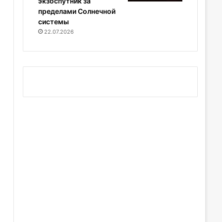
экзоспутник за
пределами Солнечной
системы
22.07.2026