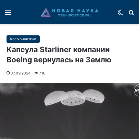
Меню
Switch
П
Космонавтика
Капсула Starliner компании
Boeing вернулась на Землю
07.09.2024
710