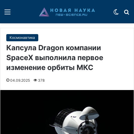
Меню
Switch
П
Космонавтика
Капсула Dragon компании
SpaceX выполнила первое
изменение орбиты МКС
04.09.2025
378