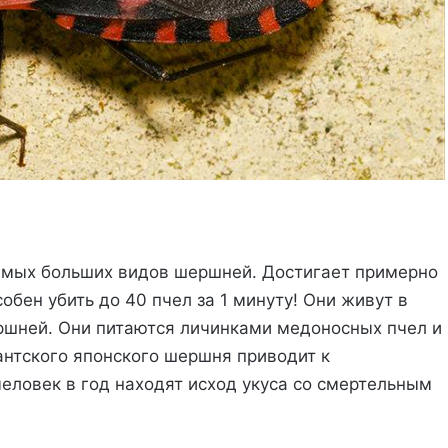
амых больших видов шершней. Достигает примерно
собен убить до 40 пчел за 1 минуту! Они живут в
ершней. Они питаются личинками медоносных пчел и
антского японского шершня приводит к
еловек в год находят исход укуса со смертельным