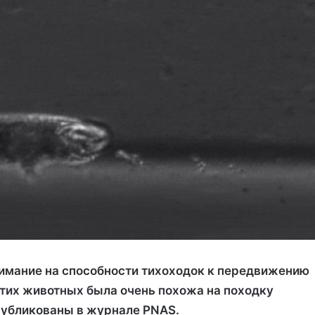
имание на способности тихоходок к передвижению
 этих животных была очень похожа на походку
публикованы в журнале PNAS.