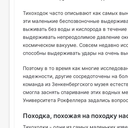
Тихоходок часто описывают как самых выно
эти маленькие беспозвоночные выдерживаю
выживать без воды и кислорода в течение
выдерживать непреодолимое давление океа
космическом вакууме. Совсем недавно исс
способны выдерживать удары на очень выс
Поэтому в то время как многие исследова
надежности, другие сосредоточены на бол
команда из Зенкенбергского музея естест
смогла заснять спаривание этих водных м
Университета Рокфеллера задались вопрос
Походка, похожая на походку на
Тихоходки - одни из самых маленьких изве