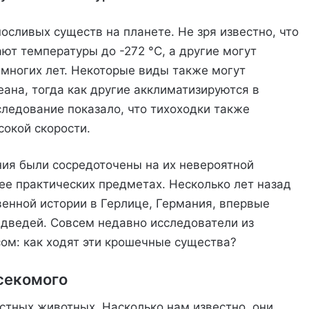
сливых существ на планете. Не зря известно, что
т температуры до -272 °C, а другие могут
 многих лет. Некоторые виды также могут
на, тогда как другие акклиматизируются в
ледование показало, что тихоходки также
окой скорости.
ния были сосредоточены на их невероятной
ее практических предметах. Несколько лет назад
венной истории в Герлице, Германия, впервые
едведей. Совсем недавно исследователи из
ом: как ходят эти крошечные существа?
секомого
стных животных. Насколько нам известно, они