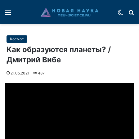
Меню
Switch
П
Космос
Как образуются планеты? /
Дмитрий Вибе
21.05.2021
487