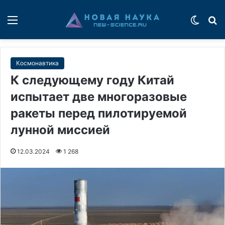
Меню
Switch
П
Космонавтика
К следующему году Китай
испытает две многоразовые
ракеты перед пилотируемой
лунной миссией
12.03.2024
1 268