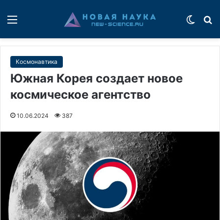
Меню
Switch
П
Космонавтика
Южная Корея создает новое
космическое агентство
10.06.2024
387