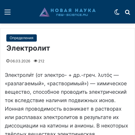
Меню
Switch
П
Определения
Электролит
06.03.2026
212
Электроли́т (от электро- + др.-греч. λυτός —
«разлагаемый», «растворимый») — химическое
вещество, способное проводить электрический
ток вследствие наличия подвижных ионов.
Ионная проводимость возникает в растворах
или расплавах электролитов в результате их
диссоциации на катионы и анионы. В некоторых
твёрдых веществах электрическая