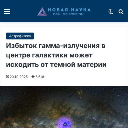
Меню
Switch
П
Астрофизика
Избыток гамма-излучения в
центре галактики может
исходить от темной материи
20.10.2025
6 618