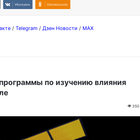
VKontakte
Odnoklassniki
акте
/
Telegram
/
Дзен Новости
/
MAX