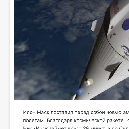
Илон Маск поставил перед собой новую а
полетам. Благодаря космической ракете, к
Нью-Йорк займет всего 29 минут, а до Сид