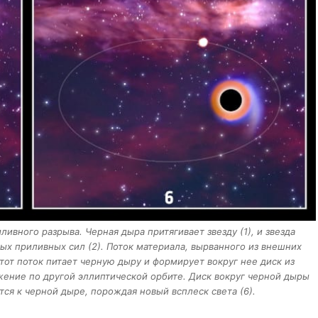
ивного разрыва. Черная дыра притягивает звезду (1), и звезда
ых приливных сил (2). Поток материала, вырванного из внешних
Этот поток питает черную дыру и формирует вокруг нее диск из
жение по другой эллиптической орбите. Диск вокруг черной дыры
тся к черной дыре, порождая новый всплеск света (6).