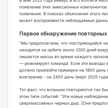
В мае 2022 года Веверс и его коллеги н
появление этих эмиссионных компонентов 
появления. В поисках объяснения этого яв
может воспроизвести наблюдаемые данны
Первое обнаружение повторных 
"
Мы предполагаем, что повторяющийся час
находится на орбите около 1200 дней вок
лишается массы во время каждого прохож
— резюмирует команда. Если эти выводы в
должно произойти примерно на 1800 день 
возгорание - на 2400 день (март 2025 года
Тот факт, что вспышки повторяются так б
этом типе событий: "
Эти новые наблюдения
сверхмассивных черных дыр. [Они предпол