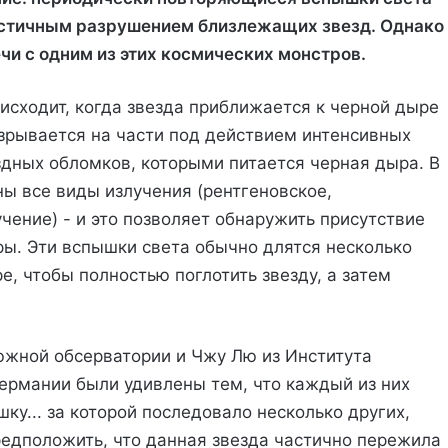
астичным разрушением близлежащих звезд. Однако
чи с одним из этих космических монстров.
исходит, когда звезда приближается к черной дыре
азрывается на части под действием интенсивных
здных обломков, которыми питается черная дыра. В
ны все виды излучения (рентгеновское,
чение) - и это позволяет обнаружить присутствие
ы. Эти вспышки света обычно длятся несколько
, чтобы полностью поглотить звезду, а затем
южной обсерватории и Чжу Лю из Института
ермании были удивлены тем, что каждый из них
у... за которой последовало несколько других,
редположить, что данная звезда частично пережила