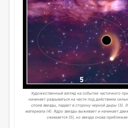
Художественный взгляд на событие частичного прил
начинает разрываться на части под действием сильн
слоев звезды, падает в сторону черной дыры (3). 
материала (4). Ядро звезды выживает и начинает дви
сжимается (5), но звезда снова приближае