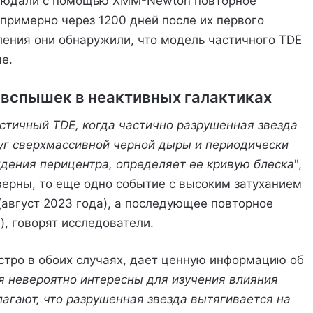
аблюдали с помощью XMM-Newton повторное
примерно через 1200 дней после их первого
ления они обнаружили, что модель частичного TDE
е.
вспышек в неактивных галактиках
тичный TDE, когда частично разрушенная звезда
руг сверхмассивной черной дыры и периодически
дения перицентра, определяет ее кривую блеска
",
ерны, то еще одно событие с высоким затуханием
(август 2023 года), а последующее повторное
), говорят исследователи.
ыстро в обоих случаях, дает ценную информацию об
 невероятно интересны для изучения влияния
агают, что разрушенная звезда вытягивается на