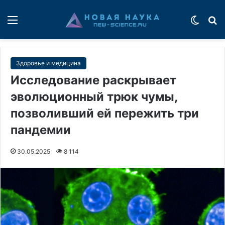
Меню
Switch
П
Здоровье и медицина
Исследование раскрывает
эволюционный трюк чумы,
позволивший ей пережить три
пандемии
30.05.2025
8 114