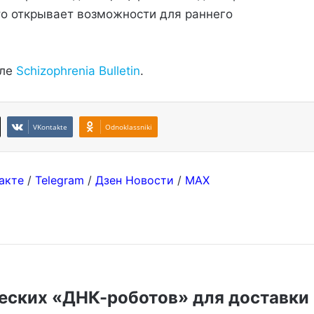
что открывает возможности для раннего
але
Schizophrenia Bulletin
.
VKontakte
Odnoklassniki
акте
/
Telegram
/
Дзен Новости
/
MAX