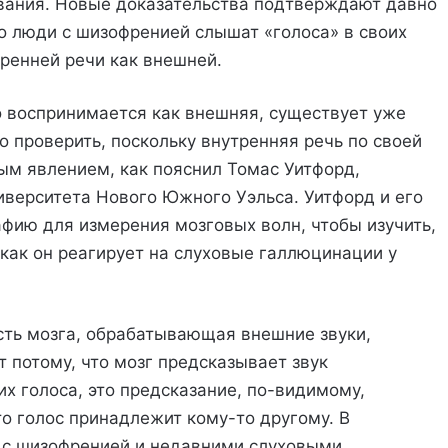
вания. Новые доказательства подтверждают давно
о люди с шизофренией слышат «голоса» в своих
тренней речи как внешней.
о воспринимается как внешняя, существует уже
о проверить, поскольку внутренняя речь по своей
ым явлением, как пояснил Томас Уитфорд,
иверситета Нового Южного Уэльса. Уитфорд и его
фию для измерения мозговых волн, чтобы изучить,
 как он реагирует на слуховые галлюцинации у
сть мозга, обрабатывающая внешние звуки,
т потому, что мозг предсказывает звук
х голоса, это предсказание, по-видимому,
то голос принадлежит кому-то другому. В
к с шизофренией и недавними слуховыми