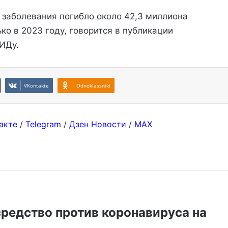
о заболевания погибло около 42,3 миллиона
ко в 2023 году, говорится в публикации
ИДу.
VKontakte
Odnoklassniki
акте
/
Telegram
/
Дзен Новости
/
MAX