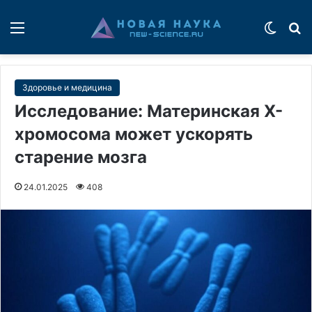
Меню
Switch
П
Здоровье и медицина
Исследование: Материнская X-
хромосома может ускорять
старение мозга
24.01.2025
408