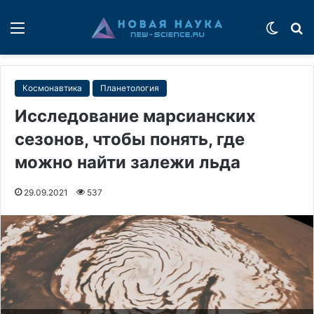
Меню
Switch
П
Космонавтика
Планетология
Исследование марсианских
сезонов, чтобы понять, где
можно найти залежи льда
29.09.2021
537